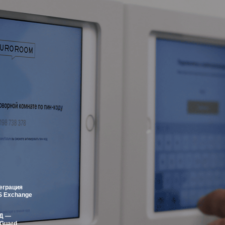
еграция
S Exchange
Д —
Guard