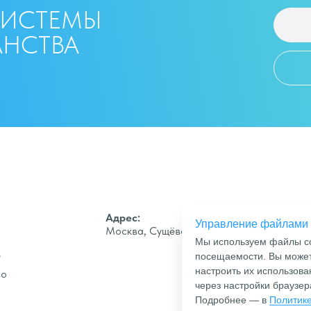
СИСТЕМЫ
АНСТВА
Адрес:
Управление файлами 
Москва, Сущёвский Вал, 49
Мы используем файлы co
е
посещаемости. Вы можете
настроить их использов
во
через настройки браузер
Подробнее — в
Политике