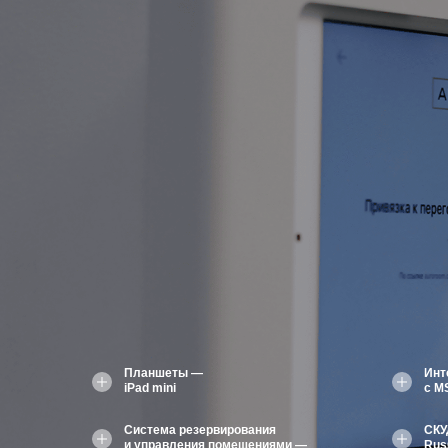
Планшеты —
Инт
iPad mini
с M
Система резервирования
СКУ
и управления помещениями —
Rus