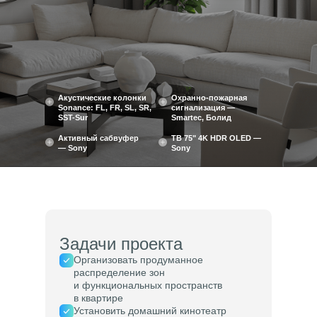
Акустические колонки
Охранно-пожарная
Sonance: FL, FR, SL, SR,
сигнализация —
SST-Sur
Smartec, Болид
Активный сабвуфер
ТВ 75" 4K HDR OLED —
— Sony
Sony
Задачи проекта
Организовать продуманное
распределение зон
и функциональных пространств
в квартире
Установить домашний кинотеатр