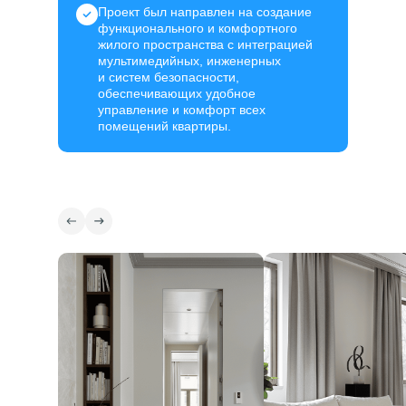
Проект был направлен на создание
функционального и комфортного
жилого пространства с интеграцией
мультимедийных, инженерных
и систем безопасности,
обеспечивающих удобное
управление и комфорт всех
помещений квартиры.