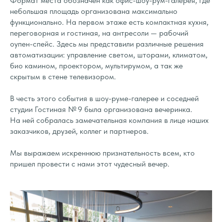
Формат места обозначен как офис-шоу-рум-галерея, где
небольшая площадь организована максимально
функционально. На первом этаже есть компактная кухня,
переговорная и гостиная, на антресоли — рабочий
оупен-спейс. Здесь мы представили различные решения
автоматизации: управление светом, шторами, климатом,
био камином, проектором, мультирумом, а так же
скрытым в стене телевизором.
В честь этого события в шоу-руме-галерее и соседней
студии Гостиная № 9 была организована вечеринка.
На ней собралась замечательная компания в лице наших
заказчиков, друзей, коллег и партнеров.
Мы выражаем искреннюю признательность всем, кто
пришел провести с нами этот чудесный вечер.